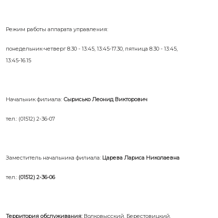
Режим работы аппарата управления:
понедельник-четверг 8.30 - 13:45, 13:45-17.30, пятница 8.30 - 13:45,
13:45-16.15
Начальник филиала:
Сырисько Леонид Викторович
тел.: (01512) 2-36-07
Заместитель начальника филиала:
Царева Лариса Николаевна
тел.:
(01512) 2-36-06
Территория обслуживания:
Волковысский, Берестовицкий,